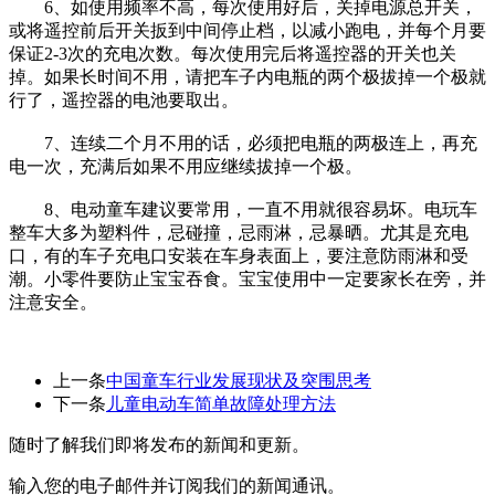
6、如使用频率不高，每次使用好后，关掉电源总开关，
或将遥控前后开关扳到中间停止档，以减小跑电，并每个月要
保证2-3次的充电次数。每次使用完后将遥控器的开关也关
掉。如果长时间不用，请把车子内电瓶的两个极拔掉一个极就
行了，遥控器的电池要取出。
7、连续二个月不用的话，必须把电瓶的两极连上，再充
电一次，充满后如果不用应继续拔掉一个极。
8、电动童车建议要常用，一直不用就很容易坏。电玩车
整车大多为塑料件，忌碰撞，忌雨淋，忌暴晒。尤其是充电
口，有的车子充电口安装在车身表面上，要注意防雨淋和受
潮。小零件要防止宝宝吞食。宝宝使用中一定要家长在旁，并
注意安全。
上一条
中国童车行业发展现状及突围思考
下一条
儿童电动车简单故障处理方法
随时了解我们即将发布的新闻和更新。
输入您的电子邮件并订阅我们的新闻通讯。