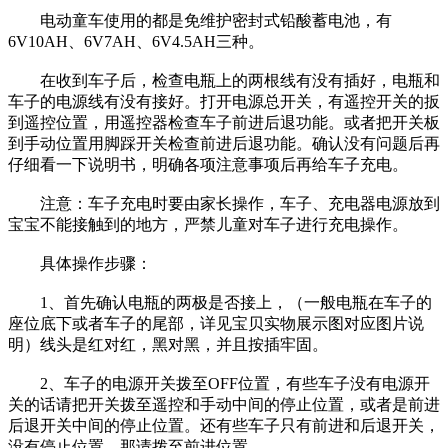
电动童车使用的都是免维护密封式铅酸蓄电池，有
6V10AH、6V7AH、6V4.5AH三种。
在收到车子后，检查电瓶上的两根线有没有插好，电瓶和
车子的电源线有没有接好。打开电源总开关，有遥控开关的扳
到遥控位置，用遥控器检查车子前进后退功能。或者把开关板
到手动位置用脚踩开关检查前进后退功能。确认没有问题后再
仔细看一下说明书，明确各项注意事项后再给车子充电。
注意：车子充电时要由家长操作，车子、充电器电源放到
宝宝不能接触到的地方，严禁儿童对车子进行充电操作。
具体操作步骤：
1、首先确认电瓶的两极是否接上，（一般电瓶在车子的
座位底下或者车子的尾部，详见宝贝实物展示图对应图片说
明）线头是红对红，黑对黑，并且按插牢固。
2、车子的电源开关拨至OFF位置，有些车子没有电源开
关的话请把开关拨至遥控和手动中间的停止位置，或者是前进
后退开关中间的停止位置。还有些车子只有前进和后退开关，
没有停止位置，那请拨至前进位置。