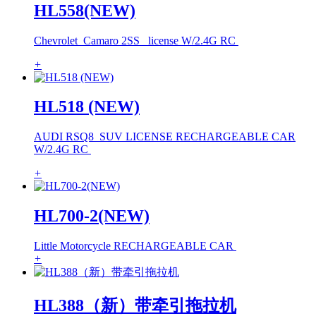
HL558(NEW)
Chevrolet Camaro 2SS license W/2.4G RC
+
HL518 (NEW)
AUDI RSQ8 SUV LICENSE RECHARGEABLE CAR
W/2.4G RC
+
HL700-2(NEW)
Little Motorcycle RECHARGEABLE CAR
+
HL388（新）带牵引拖拉机