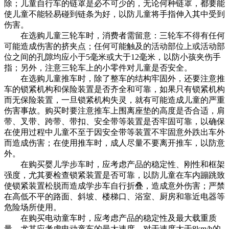
除；儿童自行车的链罩是必不可少的，无论何种链罩，都要能
使儿童不能轻易碰到链条为好，以防儿童将手指伸入其中受到
伤害。
在选购儿童三轮车时，消费者需留意：三轮车不得有任何
可能造成伤害的挤夹点；任何可能触及的活动部位上或活动部
位之间的孔隙均应小于5毫米或大于12毫米，以防小孩夹伤手
指；另外，注意三轮车上的小零件对儿童是否安全。
在选购儿童推车时，除了整车的结构牢固外，还要注意推
车的锁紧机构和保险装置是否齐全和可靠，如果只有锁紧机构
而无保险装置，一旦锁紧机构失灵，就有可能造成儿童的严重
伤害事故。购买时要注意推车上围离座垫的高度是否合适，肩
带、叉带、跨带、带扣、安全带等装置是否牢固可靠，以确保
在使用过程中儿童不至于因安全带等装置不牢固意外跌出车外
而造成伤害；在使用推车时，成人尽量不要离开推车，以防意
外。
在购买婴儿学步车时，应考虑产品的稳定性、刚性和框架
强度，尤其要检查锁紧装置是否可靠，以防儿童在车内蹦跳致
使锁紧装置松脱而造成学步车自行折叠，造成意外伤害；严禁
在高低不平的路面、斜坡、楼梯口、浴室、厨房和靠近电器等
危险场所使用。
在购买电动童车时，应考虑产品的稳定性及最大载重质
量，尤其应考虑电动童车的最大速度，对于速度大于8km/h的