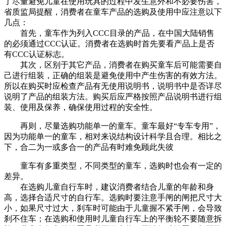
了尽量避免儿童在使用玩具的过程中发生意外和不必要伤害，
省质监局提醒，消费者在童车产品的选购及使用中应注意以下
几点：
首先，童车作为列入CCC目录的产品，在中国大陆销售
的必须通过CCC认证。消费者在选购时首先要看产品上是否
有CCC认证标志。
其次，区别于其它产品，消费者在购买童车后可能需要自
己进行组装，正确的组装是避免使用中产生伤害的有效方法。
所以在购买时应检查产品有无使用说明书，说明书中是否详尽
说明了产品的组装方法。购买后应严格按照产品说明书进行组
装、使用及保养，确保使用过程的安全性。
再则，尽量选购功能单一的童车。童车最好“专车专用”，
因为功能单一的童车，相对来说结构设计科学且合理。相比之
下，合二为一或多合一的产品有时难免顾此失彼
童车有多重类型，不同类型的童车，选购时也会有一定的
差异。
在选购儿童自行车时，建议消费者结合儿童的年龄和身
高，选择合适尺寸的自行车。选购时要注意手闸的闸把尺寸大
小，如果尺寸过大，刹车时可能由于儿童握不紧手闸，会导致
刹不住车；在选购和使用时儿童自行车上的平衡轮不要随意拆